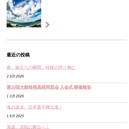
最近の投稿
春、旅立ちの瞬間。桂桜の誇り胸に
2 3月 2026
第10回大館桂桜高校同窓会 入会式 開催報告
1 3月 2026
魂の遠泳、日本選手権出場！
1 9月 2025
海道、決戦の舞台へ！