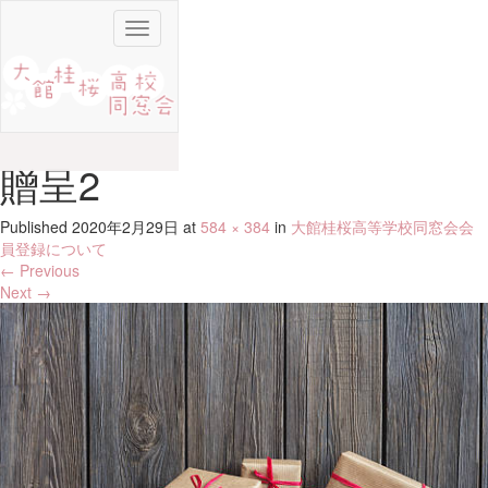
Toggle
navigation
贈呈2
Published
2020年2月29日
at
584 × 384
in
大館桂桜高等学校同窓会会
員登録について
←
Previous
Next
→